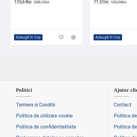
135,64lei
71,51lei
288,15lei
150,94lei
Adaugă în Coş
Adaugă în Coş
Politici
Ajutor cli
Termeni si Conditii
Contact
Politica de utilizare cookie
Politica de
Politica de confidentialitate
Politica de