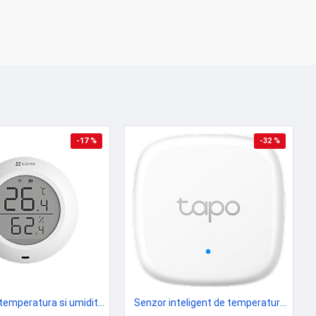
-17 %
-32 %
Senzor de temperatura si umiditate Smart Home EZVIZ, afisaj 1.8 inch, comunicare Wireless ZigBee CS-T51C
Senzor inteligent de temperatura si umiditate, TP-link, Tapo T310, Alb - TP-LINK TapoT310