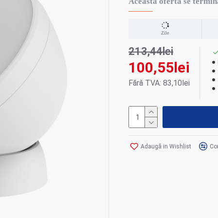
Aceasta oferta se termin
Zile
213,44lei
100,55lei
Fără TVA: 83,10lei
Adaugă in Wishlist
Co