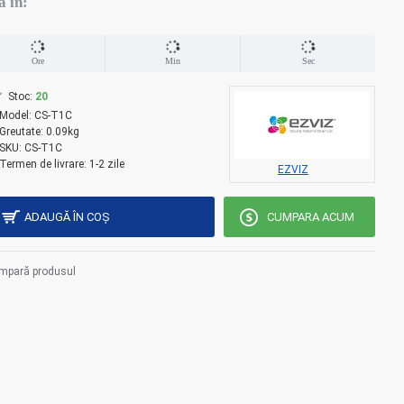
a in:
Ore
Min
Sec
Stoc:
20
Model:
CS-T1C
Greutate:
0.09kg
SKU:
CS-T1C
Termen de livrare:
1-2 zile
EZVIZ
ADAUGĂ ÎN COŞ
CUMPARA ACUM
mpară produsul