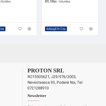
89,18lei
70,90lei
130,44lei
Coş
Adaugă în Coş
PROTON SRL
RO15505621, J29/976/2003,
Nevesteasca 93, Podenii Noi, Tel:
0721288910
Newsletter