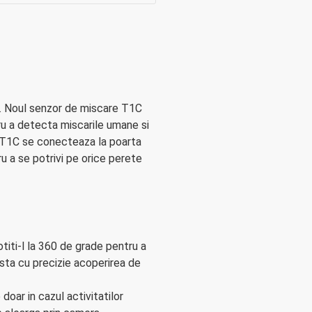
vs. Noul senzor de miscare T1C
ru a detecta miscarile umane si
l T1C se conecteaza la poarta
u a se potrivi pe orice perete
otiti-l la 360 de grade pentru a
sta cu precizie acoperirea de
doar in cazul activitatilor