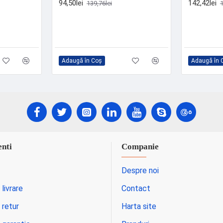
94,50lei
142,42lei
139,76lei
1
Adaugă în Coş
Adaugă în 
enti
Companie
Despre noi
 livrare
Contact
 retur
Harta site