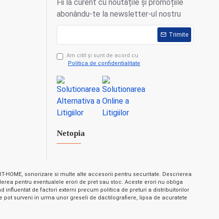
Fii la curent cu noutățile și promoțiile
abonându-te la newsletter-ul nostru
Trimite
Am citit şi sunt de acord cu
Politica de confidentialitate
Netopia
-HOME, sonorizare si multe alte accesorii pentru securitate. Descrierea
nderea pentru eventualele erori de pret sau stoc. Aceste erori nu obliga
influentat de factori externi precum politica de preturi a distribuitorilor
 pot surveni in urma unor greseli de dactilografiere, lipsa de acuratete