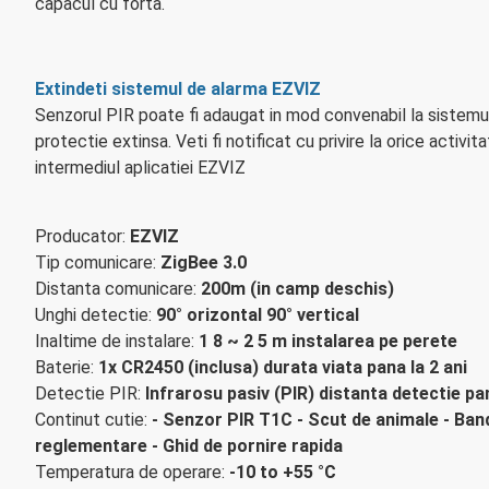
capacul cu forta.
Extindeti sistemul de alarma EZVIZ
Senzorul PIR poate fi adaugat in mod convenabil la sistem
protectie extinsa. Veti fi notificat cu privire la orice activit
intermediul aplicatiei EZVIZ
Producator:
EZVIZ
Tip comunicare:
ZigBee 3.0
Distanta comunicare:
200m (in camp deschis)
Unghi detectie:
90° orizontal 90° vertical
Inaltime de instalare:
1 8 ~ 2 5 m instalarea pe perete
Baterie:
1x CR2450 (inclusa) durata viata pana la 2 ani
Detectie PIR:
Infrarosu pasiv (PIR) distanta detectie pa
Continut cutie:
- Senzor PIR T1C - Scut de animale - Band
reglementare - Ghid de pornire rapida
Temperatura de operare:
-10 to +55 °C