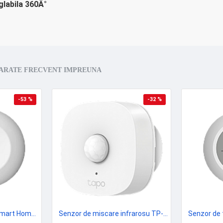
glabila 360Â°
ARATE FRECVENT IMPREUNA
-53 %
-32 %
Senzor de inundatie Smart Home EZVIZ, comunicare Wireless ZigBee CS-T10C
Senzor de miscare infrarosu TP-LINK Tapo T100 programabil - TP-LINK TapoT100