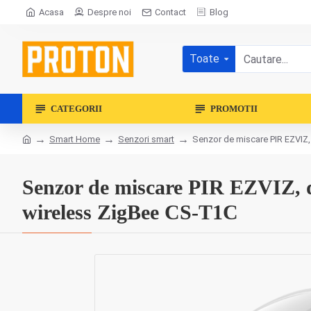
Acasa
Despre noi
Contact
Blog
Toate
CATEGORII
PROMOTII
Smart Home
Senzori smart
Senzor de miscare PIR EZVIZ,
Senzor de miscare PIR EZVIZ, di
wireless ZigBee CS-T1C