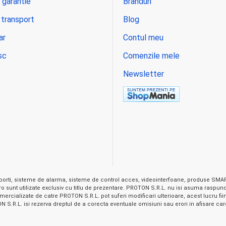
 garantie
Branduri
 transport
Blog
ar
Contul meu
sc
Comenzile mele
Newsletter
orti, sisteme de alarma, sisteme de control acces, videointerfoane, produse SMART
on.ro sunt utilizate exclusiv cu titlu de prezentare. PROTON S.R.L. nu isi asuma raspu
ercializate de catre PROTON S.R.L. pot suferi modificari ulterioare, acest lucru fiind 
.R.L. isi rezerva dreptul de a corecta eventuale omisiuni sau erori in afisare care