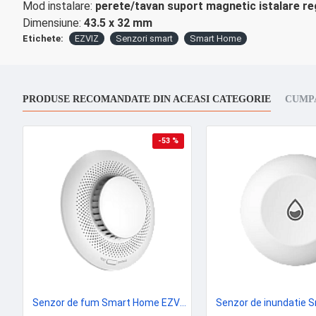
Mod instalare:
perete/tavan suport magnetic istalare re
Dimensiune:
43.5 x 32 mm
Etichete:
EZVIZ
Senzori smart
Smart Home
PRODUSE RECOMANDATE DIN ACEASI CATEGORIE
CUMP
-53 %
Senzor de fum Smart Home EZVIZ, avertizare optica si acustica, comunicare Wireless ZigBee CS-T4C