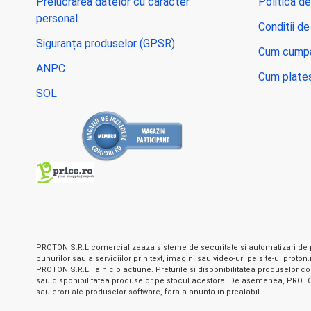
Prelucrarea datelor cu caracter
Politica de
personal
Conditii de
Siguranța produselor (GPSR)
Cum cump
ANPC
Cum plate
SOL
PROTON S.R.L comercializeaza sisteme de securitate si automatizari de p
bunurilor sau a serviciilor prin text, imagini sau video-uri pe site-ul prot
PROTON S.R.L. la nicio actiune. Preturile si disponibilitatea produselor com
sau disponibilitatea produselor pe stocul acestora. De asemenea, PROTON S
sau erori ale produselor software, fara a anunta in prealabil.