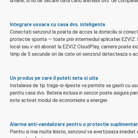
umane, si nu de fiecare data cand animalul dvs. de companie
Integrare usoara cu casa dvs. inteligenta
Conectati senzorul la poarta de acces la domiciliu si cone
protectie sporita — toate prin intermediul aplicatiei EZVIZ. 
local sau v-ati abonat la EZVIZ CloudPlay, camera poate in
timp de 5 secunde ori de cate ori senzorul detecteaza o act
Un produs pe care il puteti seta si uita
Instalarea de tip trage-si-lipeste va permite sa gasiti cu us
pentru casa dvs. Bateria inclusa in senzor poate asigura pan
este activat modul de economisire a energiei
Alarma anti-vandalizare pentru o protectie suplimenta
Pentru si mai multa liniste, senzorul va avertizeaza imediat 