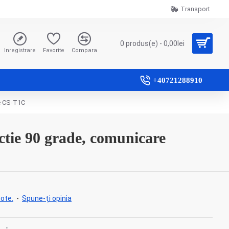
Transport
0 produs(e) - 0,00lei
Inregistrare
Favorite
Compara
+40721288910
ee CS-T1C
ctie 90 grade, comunicare
ote.
-
Spune-ţi opinia