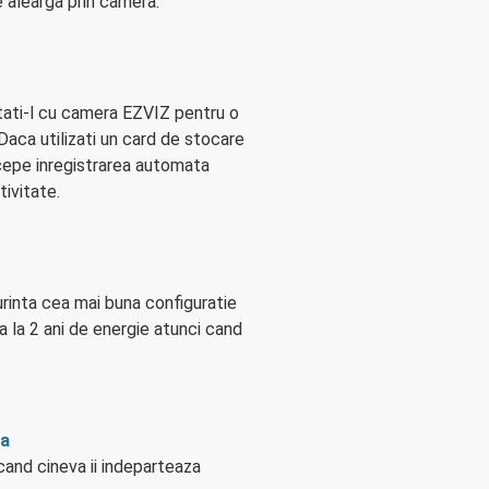
 alearga prin camera.
ctati-l cu camera EZVIZ pentru o
Daca utilizati un card de stocare
cepe inregistrarea automata
ivitate.
urinta cea mai buna configuratie
a la 2 ani de energie atunci cand
ra
cand cineva ii indeparteaza