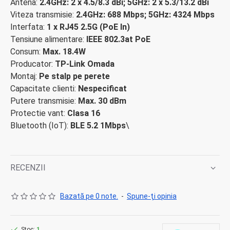
Antena:
2.4GHz: 2 x 4.5/8.3 dBi; 5GHz: 2 x 5.3/13.2 dBi
Viteza transmisie:
2.4GHz: 688 Mbps; 5GHz: 4324 Mbps
Interfata:
1 x RJ45 2.5G (PoE In)
Tensiune alimentare:
IEEE 802.3at PoE
Consum:
Max. 18.4W
Producator:
TP-Link Omada
Montaj:
Pe stalp pe perete
Capacitate clienti:
Nespecificat
Putere transmisie:
Max. 30 dBm
Protectie vant:
Clasa 16
Bluetooth (IoT):
BLE 5.2 1Mbps
\
RECENZII
Bazată pe 0 note.
-
Spune-ţi opinia
Stoc:
1