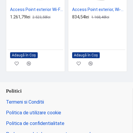
Access Point exterior Wi-Fi 7, BE5040 Dual-Band, 1 x RJ45 2.5G, PoE, Cloud Management - Ruijie Reyee RG-RAP72Pro-OD
Access Point exterior, Wi-Fi 6, AX3000 Dual-Band, 1 x SFP 2.5G, 1 x RJ45 1G, IP66 - Mikrotik L23UGSR-5HaxD2HaxD-NM
1.261,79lei
834,54lei
2.523,58lei
1.168,48lei
Adaugă în Coş
Adaugă în Coş
Politici
Termeni si Conditii
Politica de utilizare cookie
Politica de confidentialitate