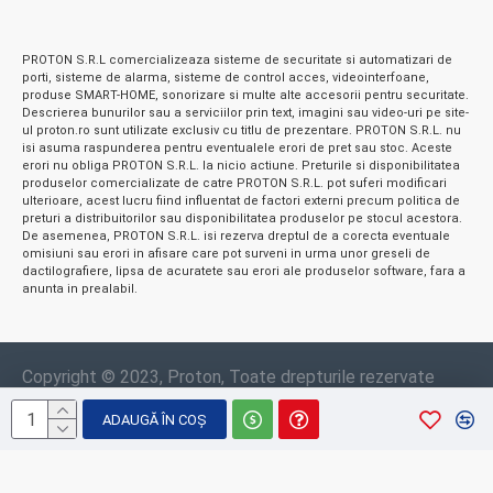
PROTON S.R.L comercializeaza sisteme de securitate si automatizari de
porti, sisteme de alarma, sisteme de control acces, videointerfoane,
produse SMART-HOME, sonorizare si multe alte accesorii pentru securitate.
Descrierea bunurilor sau a serviciilor prin text, imagini sau video-uri pe site-
ul proton.ro sunt utilizate exclusiv cu titlu de prezentare. PROTON S.R.L. nu
isi asuma raspunderea pentru eventualele erori de pret sau stoc. Aceste
erori nu obliga PROTON S.R.L. la nicio actiune. Preturile si disponibilitatea
produselor comercializate de catre PROTON S.R.L. pot suferi modificari
ulterioare, acest lucru fiind influentat de factori externi precum politica de
preturi a distribuitorilor sau disponibilitatea produselor pe stocul acestora.
De asemenea, PROTON S.R.L. isi rezerva dreptul de a corecta eventuale
omisiuni sau erori in afisare care pot surveni in urma unor greseli de
dactilografiere, lipsa de acuratete sau erori ale produselor software, fara a
anunta in prealabil.
Copyright © 2023, Proton, Toate drepturile rezervate
ADAUGĂ ÎN COŞ