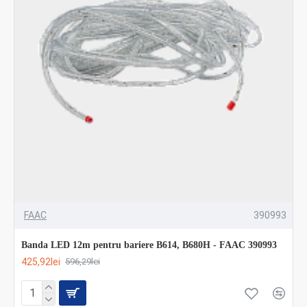
FAAC
390993
Banda LED 12m pentru bariere B614, B680H - FAAC 390993
425,92lei
596,29lei