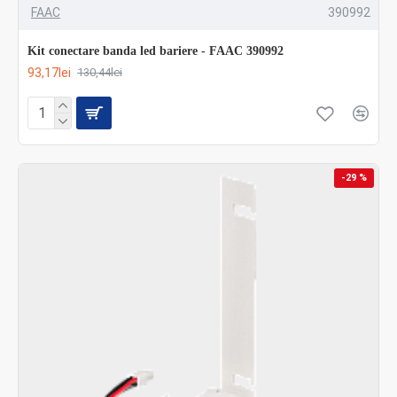
FAAC
390992
Kit conectare banda led bariere - FAAC 390992
93,17lei
130,44lei
-29 %