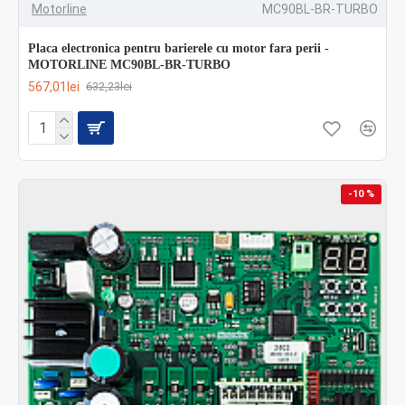
Motorline
MC90BL-BR-TURBO
Placa electronica pentru barierele cu motor fara perii -
MOTORLINE MC90BL-BR-TURBO
567,01lei
632,23lei
-10 %