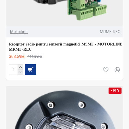
Motorline
MRMF-REC
Receptor radio pentru senzorii magnetici MSMF - MOTORLINE
MRMF-REC
368,69lei
411,28lei
-10 %