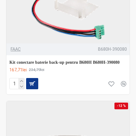
FAAC
B680H-390080
Kit conectare baterie back-up pentru B680H B680H-390080
167,71lei
234,79lei
-12 %