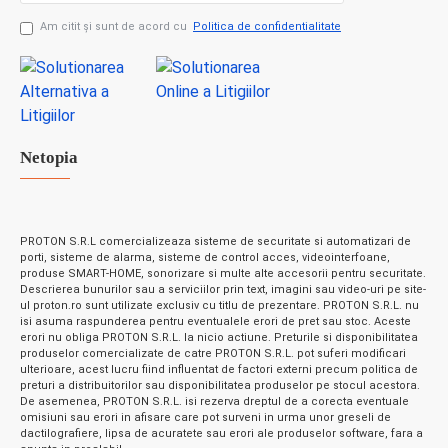
Am citit şi sunt de acord cu
Politica de confidentialitate
Netopia
PROTON S.R.L comercializeaza sisteme de securitate si automatizari de
porti, sisteme de alarma, sisteme de control acces, videointerfoane,
produse SMART-HOME, sonorizare si multe alte accesorii pentru securitate.
Descrierea bunurilor sau a serviciilor prin text, imagini sau video-uri pe site-
ul proton.ro sunt utilizate exclusiv cu titlu de prezentare. PROTON S.R.L. nu
isi asuma raspunderea pentru eventualele erori de pret sau stoc. Aceste
erori nu obliga PROTON S.R.L. la nicio actiune. Preturile si disponibilitatea
produselor comercializate de catre PROTON S.R.L. pot suferi modificari
ulterioare, acest lucru fiind influentat de factori externi precum politica de
preturi a distribuitorilor sau disponibilitatea produselor pe stocul acestora.
De asemenea, PROTON S.R.L. isi rezerva dreptul de a corecta eventuale
omisiuni sau erori in afisare care pot surveni in urma unor greseli de
dactilografiere, lipsa de acuratete sau erori ale produselor software, fara a