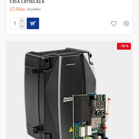
CISA 1.07165.02.0
27,95lei
33,54lei
-10 %