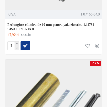
CISA
1.07165.04.0
Prelungitor cilindru de 10 mm pentru yala electrica 1.11731 -
CISA 1.07165.04.0
47,92lei
57,50lei
-17 %