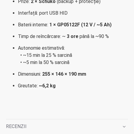
Prize:
2 × Schuko
(backup + protecție)
Interfață: port USB HID
Baterii interne:
1 × GP05122F (12 V / ~5 Ah)
Timp de reîncărcare: ~
3 ore
până la ~90 %
Autonomie estimativă:
• ~15 min la 25 % sarcină
• ~5 min la 50 % sarcină
Dimensiuni:
255 × 146 × 190 mm
Greutate:
~6,2 kg
RECENZII