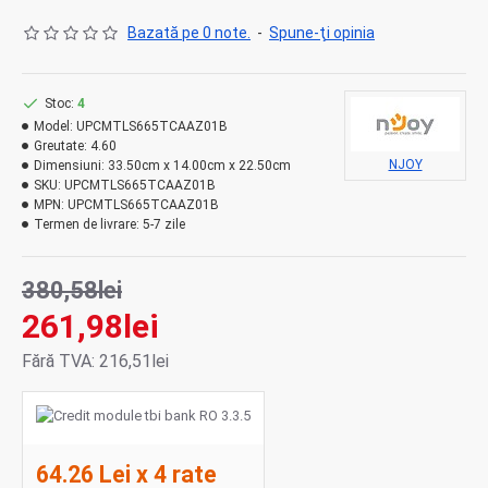
Bazată pe 0 note.
-
Spune-ţi opinia
Stoc:
4
Model:
UPCMTLS665TCAAZ01B
Greutate:
4.60
NJOY
Dimensiuni:
33.50cm x 14.00cm x 22.50cm
SKU:
UPCMTLS665TCAAZ01B
MPN:
UPCMTLS665TCAAZ01B
Termen de livrare:
5-7 zile
380,58lei
261,98lei
Fără TVA: 216,51lei
64.26 Lei x 4 rate