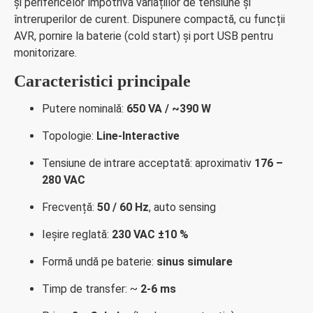
și perifericelor împotriva variațiilor de tensiune și
întreruperilor de curent. Dispunere compactă, cu funcții
AVR, pornire la baterie (cold start) și port USB pentru
monitorizare.
Caracteristici principale
Putere nominală:
650 VA / ~390 W
Topologie:
Line-Interactive
Tensiune de intrare acceptată: aproximativ
176 –
280 VAC
Frecvență:
50 / 60 Hz
, auto sensing
Ieșire reglată:
230 VAC ±10 %
Formă undă pe baterie:
sinus simulare
Timp de transfer: ~
2-6 ms