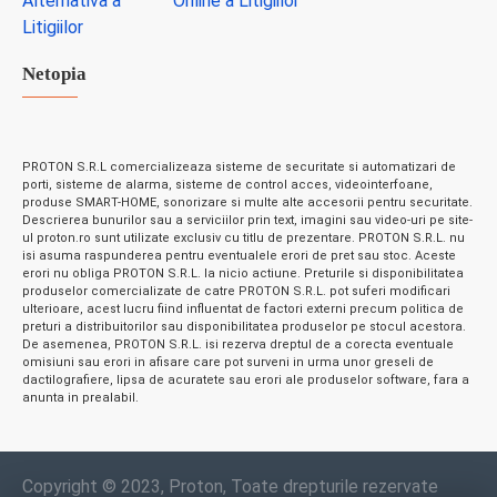
Netopia
PROTON S.R.L comercializeaza sisteme de securitate si automatizari de
porti, sisteme de alarma, sisteme de control acces, videointerfoane,
produse SMART-HOME, sonorizare si multe alte accesorii pentru securitate.
Descrierea bunurilor sau a serviciilor prin text, imagini sau video-uri pe site-
ul proton.ro sunt utilizate exclusiv cu titlu de prezentare. PROTON S.R.L. nu
isi asuma raspunderea pentru eventualele erori de pret sau stoc. Aceste
erori nu obliga PROTON S.R.L. la nicio actiune. Preturile si disponibilitatea
produselor comercializate de catre PROTON S.R.L. pot suferi modificari
ulterioare, acest lucru fiind influentat de factori externi precum politica de
preturi a distribuitorilor sau disponibilitatea produselor pe stocul acestora.
De asemenea, PROTON S.R.L. isi rezerva dreptul de a corecta eventuale
omisiuni sau erori in afisare care pot surveni in urma unor greseli de
dactilografiere, lipsa de acuratete sau erori ale produselor software, fara a
anunta in prealabil.
Copyright © 2023, Proton, Toate drepturile rezervate