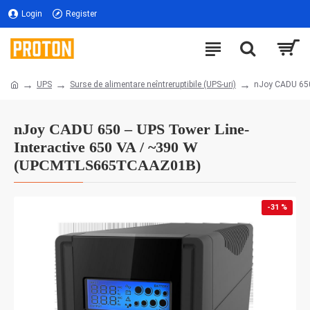
Login
Register
UPS
Surse de alimentare neîntreruptibile (UPS-uri)
nJoy CADU 650
nJoy CADU 650 – UPS Tower Line-
Interactive 650 VA / ~390 W
(UPCMTLS665TCAAZ01B)
-31 %