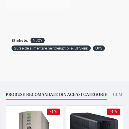
Etichete:
NJOY
Surse de alimentare neîntreruptibile (UPS-uri)
UPS
PRODUSE RECOMANDATE DIN ACEASI CATEGORIE
CUMPAR
-5 %
-5 %