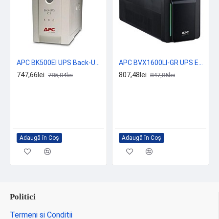
APC BK500EI UPS Back-UPS 500VA
APC BVX1600LI-GR UPS Easy 1600VA
747,66lei
807,48lei
785,04lei
847,85lei
Adaugă în Coş
Adaugă în Coş
Politici
Termeni si Conditii