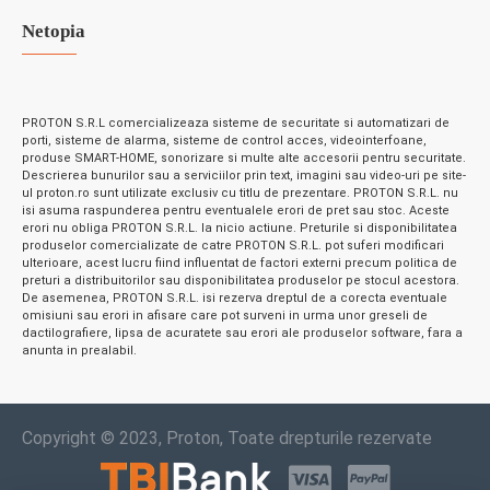
Netopia
PROTON S.R.L comercializeaza sisteme de securitate si automatizari de
porti, sisteme de alarma, sisteme de control acces, videointerfoane,
produse SMART-HOME, sonorizare si multe alte accesorii pentru securitate.
Descrierea bunurilor sau a serviciilor prin text, imagini sau video-uri pe site-
ul proton.ro sunt utilizate exclusiv cu titlu de prezentare. PROTON S.R.L. nu
isi asuma raspunderea pentru eventualele erori de pret sau stoc. Aceste
erori nu obliga PROTON S.R.L. la nicio actiune. Preturile si disponibilitatea
produselor comercializate de catre PROTON S.R.L. pot suferi modificari
ulterioare, acest lucru fiind influentat de factori externi precum politica de
preturi a distribuitorilor sau disponibilitatea produselor pe stocul acestora.
De asemenea, PROTON S.R.L. isi rezerva dreptul de a corecta eventuale
omisiuni sau erori in afisare care pot surveni in urma unor greseli de
dactilografiere, lipsa de acuratete sau erori ale produselor software, fara a
anunta in prealabil.
Copyright © 2023, Proton, Toate drepturile rezervate