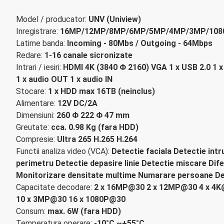
Model / producator:
UNV (Uniview)
Inregistrare:
16MP/12MP/8MP/6MP/5MP/4MP/3MP/1080P
Latime banda:
Incoming - 80Mbs / Outgoing - 64Mbps
Redare:
1-16 canale sicronizate
Intrari / iesiri:
HDMI 4K (3840 Φ 2160) VGA 1 x USB 2.0 1
1 x audio OUT 1 x audio IN
Stocare:
1 x HDD max 16TB (neinclus)
Alimentare:
12V DC/2A
Dimensiuni:
260 Φ 222 Φ 47 mm
Greutate:
cca. 0.98 Kg (fara HDD)
Compresie:
Ultra 265 H.265 H.264
Functii analiza video (VCA):
Detectie faciala Detectie intr
perimetru Detectie depasire linie Detectie miscare Dif
Monitorizare densitate multime Numarare persoane Det
Capacitate decodare:
2 x 16MP@30 2 x 12MP@30 4 x 4
10 x 3MP@30 16 x 1080P@30
Consum:
max. 6W (fara HDD)
Temperatura operare:
-10°C ~+55°C