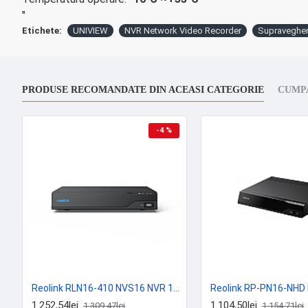
"
Etichete:
UNIVIEW
NVR Network Video Recorder
Supravegher
PRODUSE RECOMANDATE DIN ACEASI CATEGORIE
CUMP
-4 %
Reolink RLN16-410 NVS16 NVR 16 Canale PoE 12MP H.265 HDMI 2x SATA pentru Camere IP
1.252,54lei
1.104,50lei
1.309,47lei
1.154,71lei