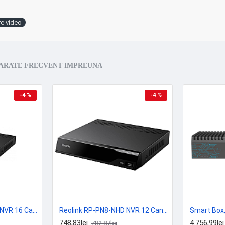
e video
ARATE FRECVENT IMPREUNA
-4 %
-4 %
Reolink RP-PN16-NHD NVR 16 Canale PoE 16MP AI H.265 HDMI VGA Extensibil pana la 24 Camere
Reolink RP-PN8-NHD NVR 12 Canale 8 Porturi PoE 16MP AI H.265 HDMI VGA Extensibil pana la 32TB
748,83lei
4.756,99lei
782,87lei