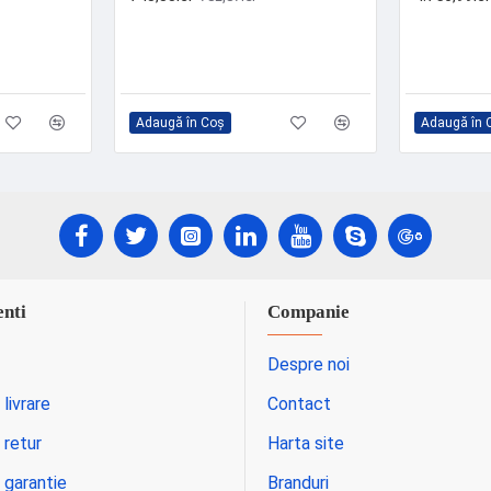
Adaugă în Coş
Adaugă în 
enti
Companie
Despre noi
 livrare
Contact
 retur
Harta site
 garantie
Branduri