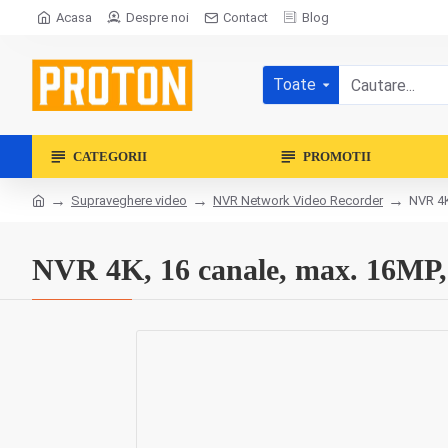
Acasa
Despre noi
Contact
Blog
Toate
CATEGORII
PROMOTII
Supraveghere video
NVR Network Video Recorder
NVR 4K
NVR 4K, 16 canale, max. 16MP