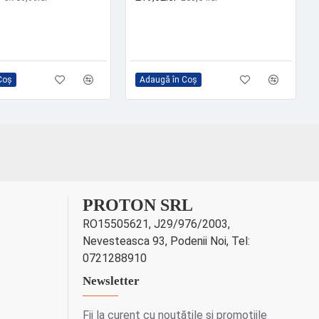
Coş
Adaugă în Coş
PROTON SRL
RO15505621, J29/976/2003,
Nevesteasca 93, Podenii Noi, Tel:
0721288910
Newsletter
Fii la curent cu noutățile și promoțiile