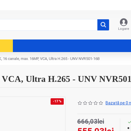
Logare
, 16 canale, max. 16MP, VCA, Ultra H.265 - UNV NVR501-16B
, VCA, Ultra H.265 - UNV NVR50
-17 %
Bazată pe 0 n
666,03lei