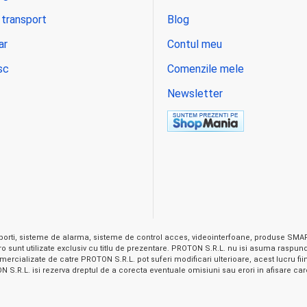
 transport
Blog
ar
Contul meu
sc
Comenzile mele
Newsletter
orti, sisteme de alarma, sisteme de control acces, videointerfoane, produse SMART
on.ro sunt utilizate exclusiv cu titlu de prezentare. PROTON S.R.L. nu isi asuma raspu
ercializate de catre PROTON S.R.L. pot suferi modificari ulterioare, acest lucru fiind 
.R.L. isi rezerva dreptul de a corecta eventuale omisiuni sau erori in afisare care