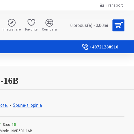
Transport
0 produs(e) - 0,00lei
Inregistrare
Favorite
Compara
+40721288910
1-16B
ote.
-
Spune-ţi opinia
Stoc:
15
Model:
NVR501-16B