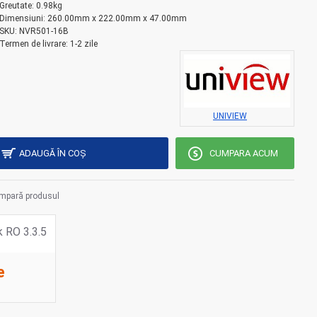
Greutate:
0.98kg
Dimensiuni:
260.00mm x 222.00mm x 47.00mm
SKU:
NVR501-16B
Termen de livrare:
1-2 zile
UNIVIEW
ADAUGĂ ÎN COŞ
CUMPARA ACUM
mpară produsul
e