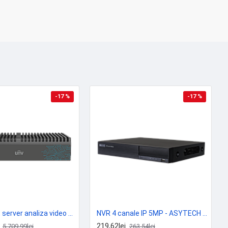
-17 %
-17 %
Smart Box, server analiza video 4 canale - UNV ECS-504S-SF-HA
NVR 4 canale IP 5MP - ASYTECH seria VT VT-N1304H
219,62lei
5.709,99lei
263,54lei