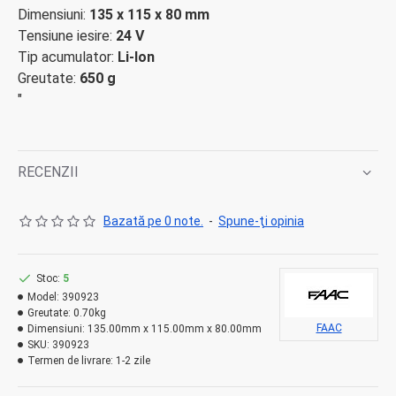
Dimensiuni:
135 x 115 x 80 mm
Tensiune iesire:
24 V
Tip acumulator:
Li-Ion
Greutate:
650 g
"
RECENZII
Bazată pe 0 note.
-
Spune-ţi opinia
Stoc:
5
Model:
390923
Greutate:
0.70kg
FAAC
Dimensiuni:
135.00mm x 115.00mm x 80.00mm
SKU:
390923
Termen de livrare:
1-2 zile