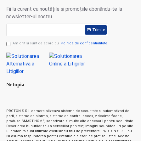
Fii la curent cu noutățile și promoțiile abonându-te la
newsletter-ul nostru
Trimite
Am citit şi sunt de acord cu
Politica de confidentialitate
Netopia
PROTON S.R.L comercializeaza sisteme de securitate si automatizari de
porti, sisteme de alarma, sisteme de control acces, videointerfoane,
produse SMART-HOME, sonorizare si multe alte accesorii pentru securitate.
Descrierea bunurilor sau a serviciilor prin text, imagini sau video-uri pe site-
ul proton.ro sunt utilizate exclusiv cu titlu de prezentare. PROTON S.R.L. nu
isi asuma raspunderea pentru eventualele erori de pret sau stoc. Aceste