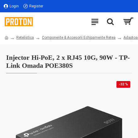
Login
Register
Retelistica
Componente & Accesorii Echipamente Rețea
Adaptoa
Injector Hi-PoE, 2 x RJ45 10G, 90W - TP-
Link Omada POE380S
-32 %