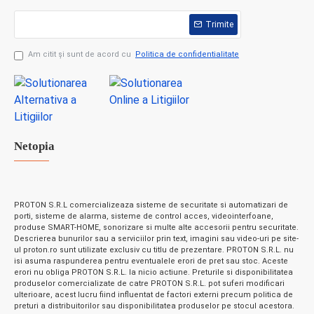
Trimite
Am citit şi sunt de acord cu
Politica de confidentialitate
Netopia
PROTON S.R.L comercializeaza sisteme de securitate si automatizari de
porti, sisteme de alarma, sisteme de control acces, videointerfoane,
produse SMART-HOME, sonorizare si multe alte accesorii pentru securitate.
Descrierea bunurilor sau a serviciilor prin text, imagini sau video-uri pe site-
ul proton.ro sunt utilizate exclusiv cu titlu de prezentare. PROTON S.R.L. nu
isi asuma raspunderea pentru eventualele erori de pret sau stoc. Aceste
erori nu obliga PROTON S.R.L. la nicio actiune. Preturile si disponibilitatea
produselor comercializate de catre PROTON S.R.L. pot suferi modificari
ulterioare, acest lucru fiind influentat de factori externi precum politica de
preturi a distribuitorilor sau disponibilitatea produselor pe stocul acestora.