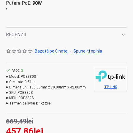
Putere PoE:
90W
"
RECENZII
Bazată pe 0 note.
-
Spune-ţi opinia
Stoc:
2
Model:
POE380S
Greutate:
0.51kg
TP-LINK
Dimensiuni:
155.00mm x 70.00mm x 42.00mm
SKU:
POE380S
MPN:
POE380S
Termen de livrare:
1-2 zile
669,49lei
457,86lei