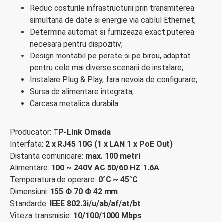
Reduc costurile infrastructurii prin transmiterea
simultana de date si energie via cablul Ethernet;
Determina automat si furnizeaza exact puterea
necesara pentru dispozitiv;
Design montabil pe perete si pe birou, adaptat
pentru cele mai diverse scenarii de instalare;
Instalare Plug & Play, fara nevoia de configurare;
Sursa de alimentare integrata;
Carcasa metalica durabila.
Producator:
TP-Link Omada
Interfata:
2 x RJ45 10G (1 x LAN 1 x PoE Out)
Distanta comunicare:
max. 100 metri
Alimentare:
100 ~ 240V AC 50/60 HZ 1.6A
Temperatura de operare:
0°C ~ 45°C
Dimensiuni:
155 Φ 70 Φ 42 mm
Standarde:
IEEE 802.3i/u/ab/af/at/bt
Viteza transmisie:
10/100/1000 Mbps