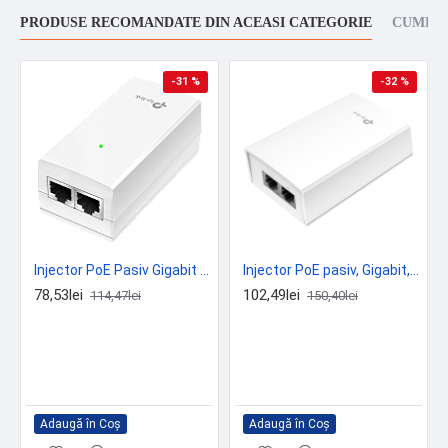
PRODUSE RECOMANDATE DIN ACEASI CATEGORIE
CUMPAR
-31 %
-32 %
Injector PoE Pasiv Gigabit 24V 12W Tp-Link TL-POE2412G - TP-Link POE2412G
Injector PoE pasiv, Gigabit, 48V, 24W, alb - TP-Link POE4824G
78,53lei
102,49lei
114,47lei
150,40lei
Adaugă în Coş
Adaugă în Coş