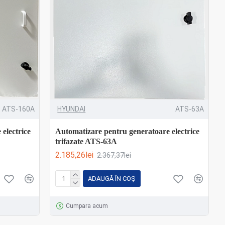
ATS-160A
HYUNDAI
ATS-63A
electrice
Automatizare pentru generatoare electrice
trifazate ATS-63A
2.185,26lei
2.367,37lei
ADAUGĂ ÎN COŞ
Cumpara acum