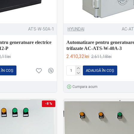
ATS-W-50A-1
HYUNDAI
AC-AT
tru generatoare electrice
Automatizare pentru generatoare 
12-P
trifazate AC-ATS-W-40A-3
2.410,32lei
,11lei
2.611,18lei
 ÎN COŞ
ADAUGĂ ÎN COŞ
Cumpara acum
-8 %