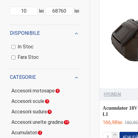
lei
lei
DISPONIBILE
In Stoc
Fara Stoc
CATEGORIE
Accesorii motosape
5
HYUNDAI
Accesorii scule
3
Acumulator 18V
Accesorii sudura
4
LI
Accesorii unelte gradina
166,98lei
180,90
10
Acumulatori
2
ADAUGĂ