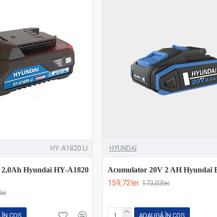
HY-A1820 LI
HYUNDAI
 2,0Ah Hyundai HY-A1820
Acumulator 20V 2 AH Hyundai 
159,72lei
173,03lei
lei
 ÎN COŞ
ADAUGĂ ÎN COŞ