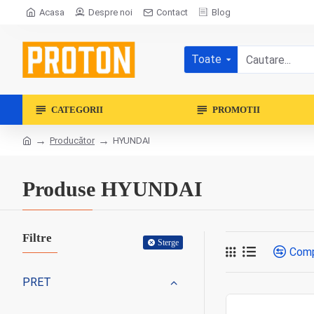
Acasa
Despre noi
Contact
Blog
Toate
CATEGORII
PROMOTII
Producător
HYUNDAI
Produse HYUNDAI
Filtre
Sterge
Comp
PRET