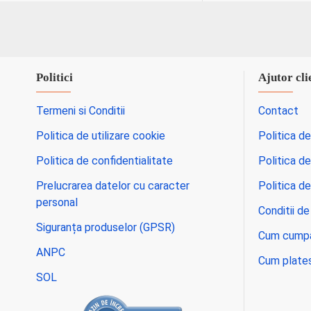
Motocoase si trimmere
5
Motosape pe benzină
3
Multifunctionale
1
Politici
Ajutor cli
Pistoale cu aer cald
2
Termeni si Conditii
Contact
Pistoale si aparate speciale
2
Politica de utilizare cookie
Politica de
Placi compactoare
3
Politica de confidentialitate
Politica de
Polizoare
6
Prelucrarea datelor cu caracter
Politica de
Polizoare unghiulare cu
3
personal
acumulator
Conditii de
Siguranța produselor (GPSR)
Polizoare unghiulare
Cum cump
3
electrice
ANPC
Cum plate
Pompe apa si irigatii
9
SOL
Pompe de suprafață
6