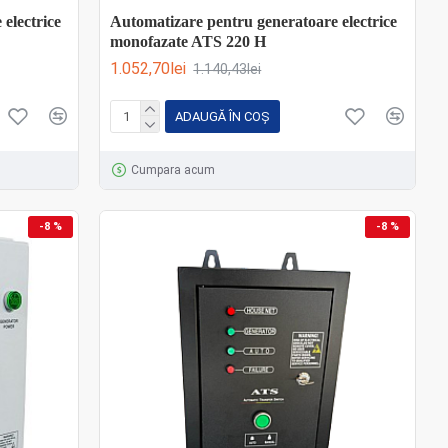
electrice
Automatizare pentru generatoare electrice
monofazate ATS 220 H
1.052,70lei
1.140,43lei
ADAUGĂ ÎN COŞ
Cumpara acum
-8 %
-8 %