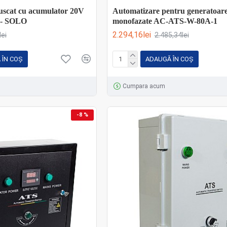
uscat cu acumulator 20V
Automatizare pentru generatoare 
 - SOLO
monofazate AC-ATS-W-80A-1
2.294,16lei
lei
2.485,34lei
 ÎN COŞ
ADAUGĂ ÎN COŞ
Cumpara acum
-8 %