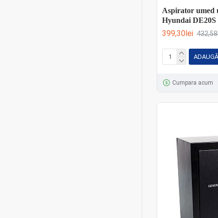
Aspirator umed 
Diverse unelte gradina
2
Hyundai DE20S
Drujbe pe benzină
2
399,30lei
432,58
Drujbe si fierastraie de
4
gradina
ADAUGĂ
Echipamente si utilaje
208
Cumpara acum
Fierastraie
13
Fierastraie circulare cu
3
acumulator
Fierastraie circulare
1
electrice
Fierăstraie de crengi
1
Fierastraie de taiat beton /
2
piatra
Fierastraie pendulare
1