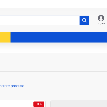
Logare
arare produse
-8 %