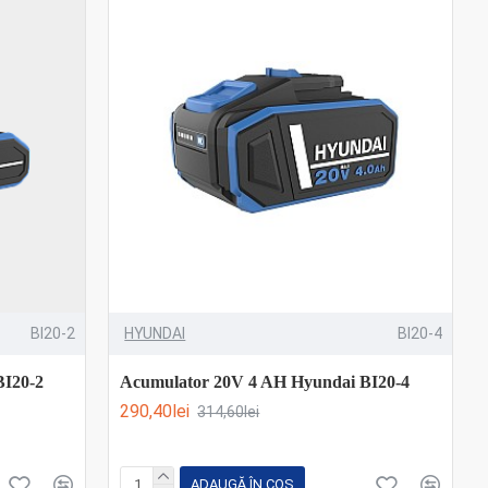
BI20-2
HYUNDAI
BI20-4
BI20-2
Acumulator 20V 4 AH Hyundai BI20-4
290,40lei
314,60lei
ADAUGĂ ÎN COŞ