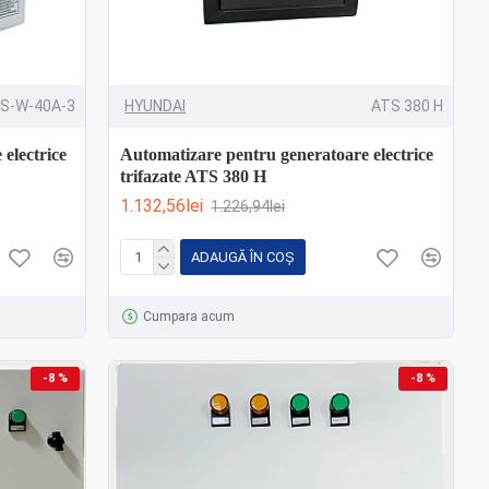
S-W-40A-3
HYUNDAI
ATS 380 H
electrice
Automatizare pentru generatoare electrice
trifazate ATS 380 H
1.132,56lei
1.226,94lei
ADAUGĂ ÎN COŞ
Cumpara acum
-8 %
-8 %