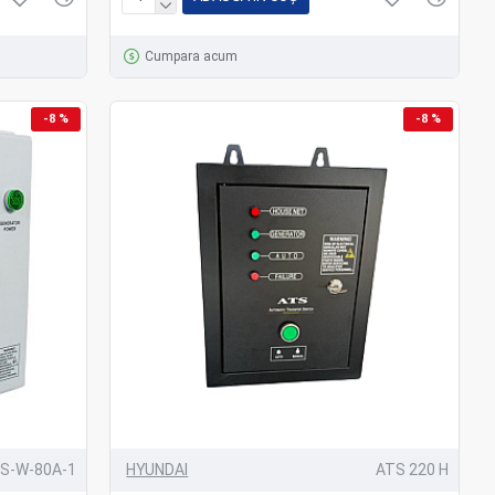
Cumpara acum
-8 %
-8 %
S-W-80A-1
HYUNDAI
ATS 220 H