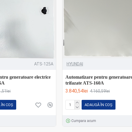
ATS-125A
HYUNDAI
tru generatoare electrice
Automatizare pentru generatoare 
25A
trifazate ATS-160A
3.840,54lei
,51lei
4.160,59lei
 ÎN COŞ
ADAUGĂ ÎN COŞ
Cumpara acum