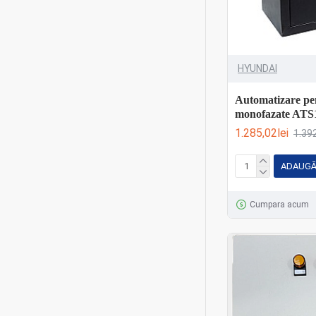
(jigsaw)
Fierastraie pendulare
2
(jigsaw) cu acumulator
Fierastraie sabie
1
HYUNDAI
Fierastraie sabie cu
Automatizare pen
1
acumulator
monofazate ATS
Fierastraie stationare
1.285,02lei
2
1.392
Foarfeci de grădină
4
ADAUGĂ
Freze si motosape
5
Generatoare curent
39
Cumpara acum
Generatoare si sudura
50
Hyundai
209
Invertoare sudura
5
Lanțuri drujbă
3