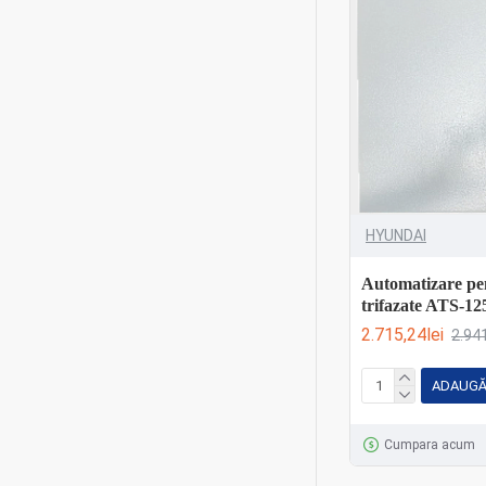
Masini de insurubat
8
Masini de insurubat cu
8
acumulator
Masini de maturat si curatat
2
Masini de tuns gazon
6
Mașini de tuns gazon cu
1
acumulator
HYUNDAI
Mașini de tuns gazon
2
electrice
Automatizare pen
trifazate ATS-1
Mașini de tuns gazon pe
3
2.715,24lei
2.941
benzină
Masurare si control
3
ADAUGĂ
Menghine
2
Cumpara acum
Motocoase electrice
2
Motocoase pe benzină
2