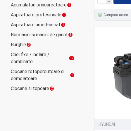
Acumulatori si incarcatoare
7
Aspiratoare profesionale
Cumpara acum
1
Aspiratoare umed-uscat
1
Bormasini si masini de gaurit
1
Burghie
3
Chei fixe / inelare /
17
combinate
Ciocane rotopercutoare si
5
demolatoare
Ciocane si topoare
2
Clesti
9
Compresoare
3
Compresoare aer
3
HYUNDAI
Consumabile
4