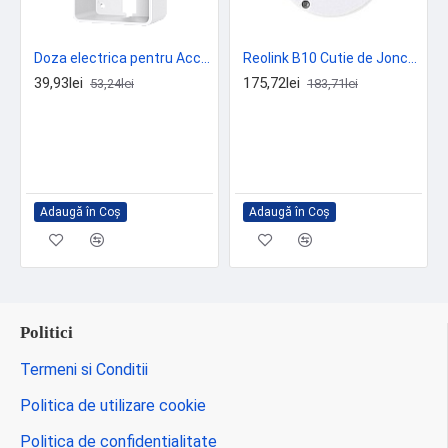
Doza electrica pentru Access Point-uri de perete - TP-Link Omada OJB-100
Reolink B10 Cutie de Jonctiune pentru Camere Bullet Rezistenta la Intemperii pentru Management Cabluri
39,93lei
175,72lei
53,24lei
183,71lei
Adaugă în Coş
Adaugă în Coş
Politici
Termeni si Conditii
Politica de utilizare cookie
Politica de confidentialitate