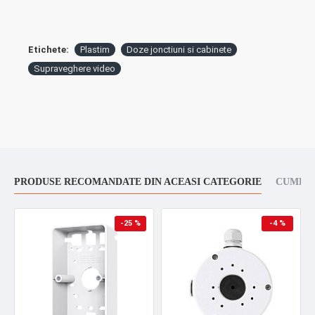
Etichete:
Plastim
Doze jonctiuni si cabinete
Supraveghere video
PRODUSE RECOMANDATE DIN ACEASI CATEGORIE
CUMPAR
-25 %
-4 %