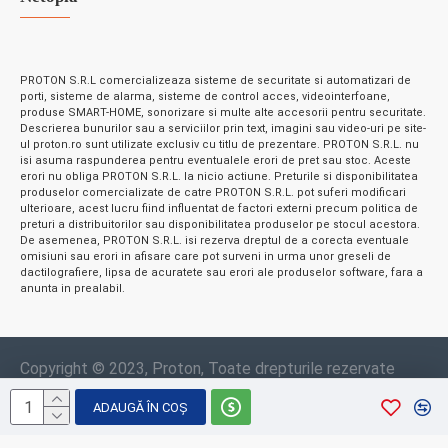
PROTON S.R.L comercializeaza sisteme de securitate si automatizari de
porti, sisteme de alarma, sisteme de control acces, videointerfoane,
produse SMART-HOME, sonorizare si multe alte accesorii pentru securitate.
Descrierea bunurilor sau a serviciilor prin text, imagini sau video-uri pe site-
ul proton.ro sunt utilizate exclusiv cu titlu de prezentare. PROTON S.R.L. nu
isi asuma raspunderea pentru eventualele erori de pret sau stoc. Aceste
erori nu obliga PROTON S.R.L. la nicio actiune. Preturile si disponibilitatea
produselor comercializate de catre PROTON S.R.L. pot suferi modificari
ulterioare, acest lucru fiind influentat de factori externi precum politica de
preturi a distribuitorilor sau disponibilitatea produselor pe stocul acestora.
De asemenea, PROTON S.R.L. isi rezerva dreptul de a corecta eventuale
omisiuni sau erori in afisare care pot surveni in urma unor greseli de
dactilografiere, lipsa de acuratete sau erori ale produselor software, fara a
anunta in prealabil.
Copyright © 2023, Proton, Toate drepturile rezervate
ADAUGĂ ÎN COŞ