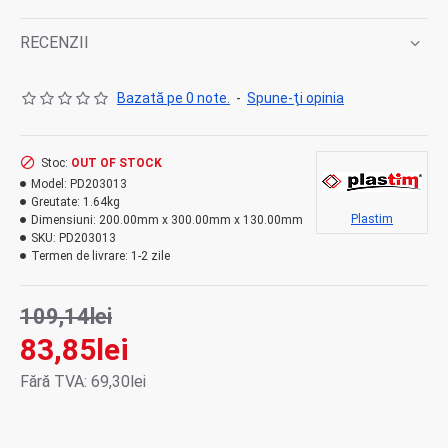
RECENZII
Bazată pe 0 note.
-
Spune-ţi opinia
Stoc:
OUT OF STOCK
Model:
PD203013
Greutate:
1.64kg
Plastim
Dimensiuni:
200.00mm x 300.00mm x 130.00mm
SKU:
PD203013
Termen de livrare:
1-2 zile
109,14lei
83,85lei
Fără TVA: 69,30lei