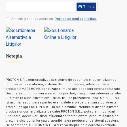
Trimite
Am citit şi sunt de acord cu
Politica de confidentialitate
Netopia
PROTON S.R.L comercializeaza sisteme de securitate si automatizari de
porti, sisteme de alarma, sisteme de control acces, videointerfoane,
produse SMART-HOME, sonorizare si multe alte accesorii pentru securitate.
Descrierea bunurilor sau a serviciilor prin text, imagini sau video-uri pe site-
ul proton.ro sunt utilizate exclusiv cu titlu de prezentare. PROTON S.R.L. nu
isi asuma raspunderea pentru eventualele erori de pret sau stoc. Aceste
erori nu obliga PROTON S.R.L. la nicio actiune. Preturile si disponibilitatea
produselor comercializate de catre PROTON S.R.L. pot suferi modificari
ulterioare, acest lucru fiind influentat de factori externi precum politica de
preturi a distribuitorilor sau disponibilitatea produselor pe stocul acestora.
De asemenea, PROTON S.R.L. isi rezerva dreptul de a corecta eventuale