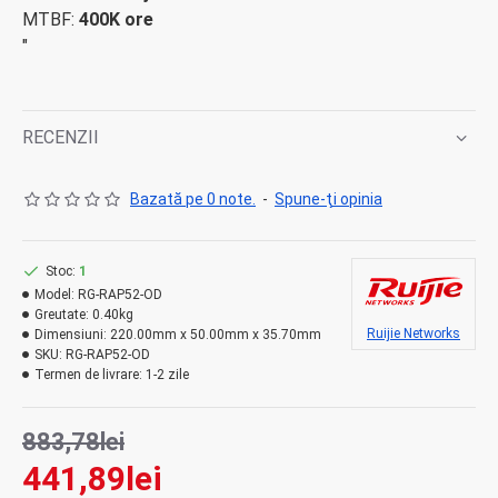
MTBF:
400K ore
"
RECENZII
Bazată pe 0 note.
-
Spune-ţi opinia
Stoc:
1
Model:
RG-RAP52-OD
Greutate:
0.40kg
Ruijie Networks
Dimensiuni:
220.00mm x 50.00mm x 35.70mm
SKU:
RG-RAP52-OD
Termen de livrare:
1-2 zile
883,78lei
441,89lei