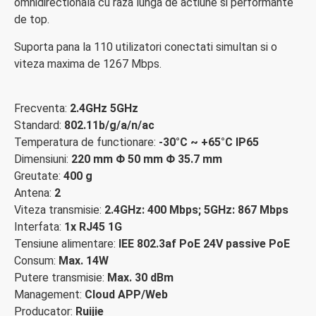
omnidirectionala cu raza lunga de actiune si performante
de top.
Suporta pana la 110 utilizatori conectati simultan si o
viteza maxima de 1267 Mbps.
Frecventa:
2.4GHz 5GHz
Standard:
802.11b/g/a/n/ac
Temperatura de functionare:
-30°C ~ +65°C IP65
Dimensiuni:
220 mm Φ 50 mm Φ 35.7 mm
Greutate:
400 g
Antena:
2
Viteza transmisie:
2.4GHz: 400 Mbps; 5GHz: 867 Mbps
Interfata:
1x RJ45 1G
Tensiune alimentare:
IEE 802.3af PoE 24V passive PoE
Consum:
Max. 14W
Putere transmisie:
Max. 30 dBm
Management:
Cloud APP/Web
Producator:
Ruijie